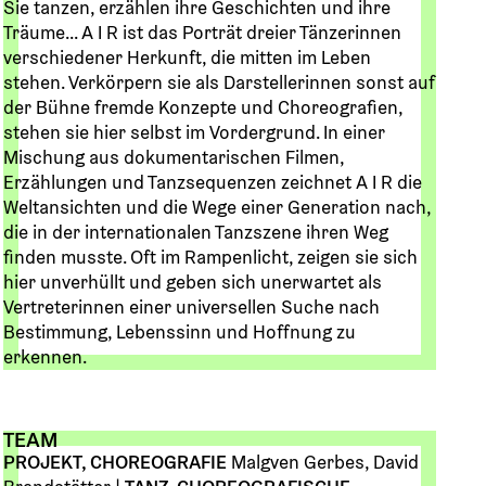
Sie tanzen, erzählen ihre Geschichten und ihre
Träume... A I R ist das Porträt dreier Tänzerinnen
verschiedener Herkunft, die mitten im Leben
stehen. Verkörpern sie als Darstellerinnen sonst auf
der Bühne fremde Konzepte und Choreografien,
stehen sie hier selbst im Vordergrund. In einer
Mischung aus dokumentarischen Filmen,
Erzählungen und Tanzsequenzen zeichnet A I R die
Weltansichten und die Wege einer Generation nach,
die in der internationalen Tanzszene ihren Weg
finden musste. Oft im Rampenlicht, zeigen sie sich
hier unverhüllt und geben sich unerwartet als
Vertreterinnen einer universellen Suche nach
Bestimmung, Lebenssinn und Hoffnung zu
erkennen.
TEAM
PROJEKT, CHOREOGRAFIE
Malgven Gerbes, David