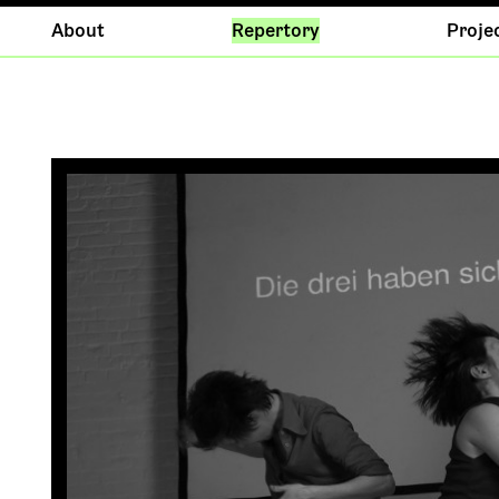
About
Repertory
Proje
A
I
R