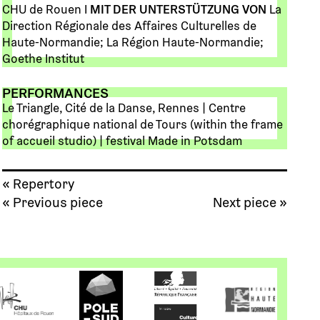
CHU de Rouen I
MIT DER UNTERSTÜTZUNG VON
La
Direction Régionale des Affaires Culturelles de
Haute-Normandie; La Région Haute-Normandie;
Goethe Institut
PERFORMANCES
Le Triangle, Cité de la Danse, Rennes | Centre
chorégraphique national de Tours (within the frame
of accueil studio) | festival Made in Potsdam
« Repertory
« Previous piece
Next piece »