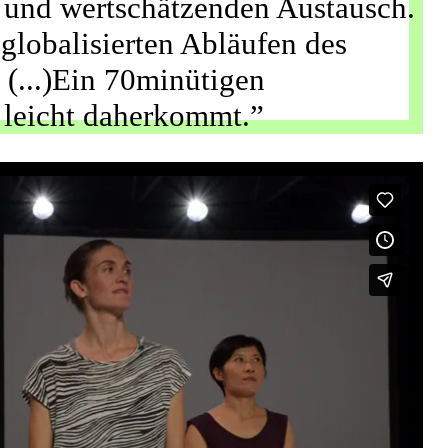
e und wertschätzenden Austausch.
 globalisierten Abläufen des
(...)Ein 70­minütigen
 leicht daherkommt.”