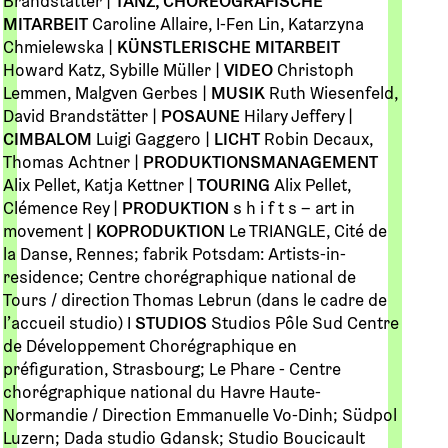
Brandstätter |
TANZ, CHOREOGRAFISCHE
MITARBEIT
Caroline Allaire, I-Fen Lin, Katarzyna
Chmielewska |
KÜNSTLERISCHE MITARBEIT
Howard Katz, Sybille Müller |
VIDEO
Christoph
Lemmen, Malgven Gerbes |
MUSIK
Ruth Wiesenfeld,
David Brandstätter |
POSAUNE
Hilary Jeffery |
CIMBALOM
Luigi Gaggero |
LICHT
Robin Decaux,
Thomas Achtner |
PRODUKTIONSMANAGEMENT
Alix Pellet, Katja Kettner |
TOURING
Alix Pellet,
Clémence Rey |
PRODUKTION
s h i f t s – art in
movement |
KOPRODUKTION
Le TRIANGLE, Cité de
la Danse, Rennes; fabrik Potsdam: Artists-in-
residence; Centre chorégraphique national de
Tours / direction Thomas Lebrun (dans le cadre de
l’accueil studio) I
STUDIOS
Studios Pôle Sud Centre
de Développement Chorégraphique en
préfiguration, Strasbourg; Le Phare - Centre
chorégraphique national du Havre Haute-
Normandie / Direction Emmanuelle Vo-Dinh; Südpol
Luzern; Dada studio Gdansk; Studio Boucicault